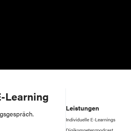
 E-Learning
Leistungen
ngsgespräch.
Individuelle E-Learnings
Digikompetenzpodcast