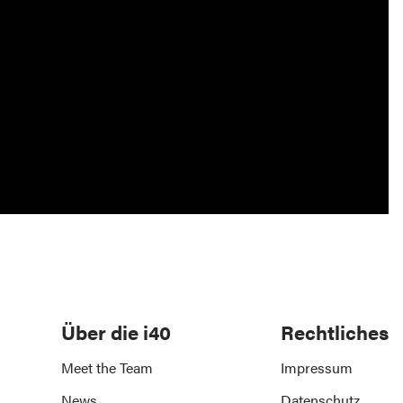
Über die i40
Rechtliches
Meet the Team
Impressum
News
Datenschutz