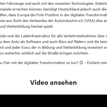
sten Fahrzeuge und auch mit den neuesten Technologien. Statist
imaziele erreichen können, benötigt Deutschland jedoch auch d
en, dass Europa die Pole-Position in der digitalen Transforma
 wie aus Sicht des Verbandes der Autoindustrie e.V. (VDA) dies 
und Weiterbildung hierbei spielt.
aziele und der Ladeinfrastruktur für alle Verkehrsteilnehmer übe
zu dem Auto als Software und auch Büro auf Rädern und die be
nt und jeder Euro, der in Bildung und Weiterbildung investiert wi
ion weiterhin wirklich auf die Straße bringen möchten.
-Pair mit der digitalen Transformation zu tun? 😊 – Einfach rei
Video ansehen